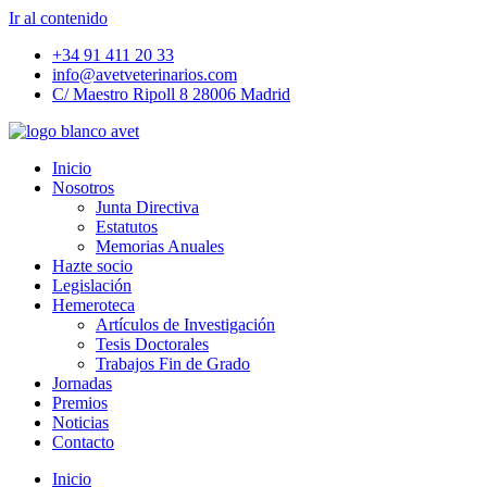
Ir al contenido
+34 91 411 20 33
info@avetveterinarios.com
C/ Maestro Ripoll 8 28006 Madrid
Inicio
Nosotros
Junta Directiva
Estatutos
Memorias Anuales
Hazte socio
Legislación
Hemeroteca
Artículos de Investigación
Tesis Doctorales
Trabajos Fin de Grado
Jornadas
Premios
Noticias
Contacto
Inicio