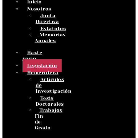
Inicio
Nosotros
Junta
Directiva
Estatutos
Memorias
Anuales
Hazte
socio
Legislación
Hemeroteca
Artículos
de
Investigación
Tesis
Doctorales
Trabajos
Fin
de
Grado