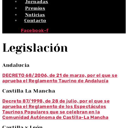
Jornadas
Premios
Noticias
Contacto
Facebook-f
Legislación
Andalucia
DECRETO 68/2006, de 21 de marzo, por el que se
aprueba el Reglamento Taurino de Andalucía
Castilla La Mancha
Decreto 87/1998, de 28 de julio, por el que se
aprueba el Reglamento de los Espectáculos
Taurinos Populares que se celebran en la
Comunidad Autónoma de Castilla-La Mancha
Castilla y León