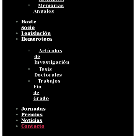
Memorias
Anuales
Hazte
socio
Legislación
Hemeroteca
Artículos
de
Investigación
Tesis
Doctorales
Trabajos
Fin
de
Grado
Jornadas
Premios
Noticias
Contacto