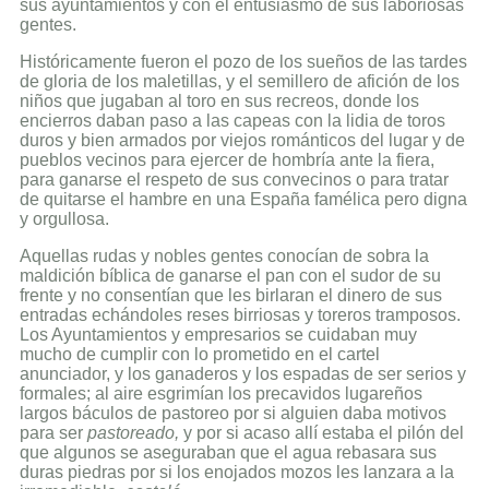
sus ayuntamientos y con el entusiasmo de sus laboriosas
gentes.
Históricamente fueron el pozo de los sueños de las tardes
de gloria de los maletillas, y el semillero de afición de los
niños que jugaban al toro en sus recreos, donde los
encierros daban paso a las capeas con la lidia de toros
duros y bien armados por viejos románticos del lugar y de
pueblos vecinos para ejercer de hombría ante la fiera,
para ganarse el respeto de sus convecinos o para tratar
de quitarse el hambre en una España famélica pero digna
y orgullosa.
Aquellas rudas y nobles gentes conocían de sobra la
maldición bíblica de ganarse el pan con el sudor de su
frente y no consentían que les birlaran el dinero de sus
entradas echándoles reses birriosas y toreros tramposos.
Los Ayuntamientos y empresarios se cuidaban muy
mucho de cumplir con lo prometido en el cartel
anunciador, y los ganaderos y los espadas de ser serios y
formales; al aire esgrimían los precavidos lugareños
largos báculos de pastoreo por si alguien daba motivos
para ser
pastoreado,
y por si acaso allí estaba el pilón del
que algunos se aseguraban que el agua rebasara sus
duras piedras por si los enojados mozos les lanzara a la