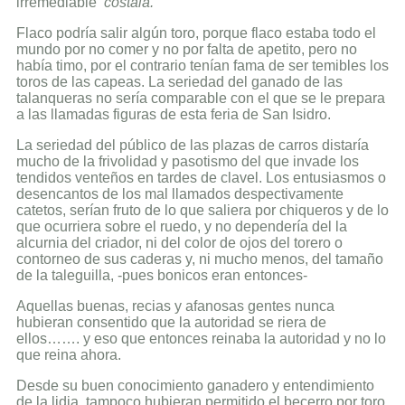
irremediable
costalá.
Flaco podría salir algún toro, porque flaco estaba todo el
mundo por no comer y no por falta de apetito, pero no
había timo, por el contrario tenían fama de ser temibles los
toros de las capeas. La seriedad del ganado de las
talanqueras no sería comparable con el que se le prepara
a las llamadas figuras de esta feria de San Isidro.
La seriedad del público de las plazas de carros distaría
mucho de la frivolidad y pasotismo del que invade los
tendidos venteños en tardes de clavel. Los entusiasmos o
desencantos de los mal llamados despectivamente
catetos, serían fruto de lo que saliera por chiqueros y de lo
que ocurriera sobre el ruedo, y no dependería del la
alcurnia del criador, ni del color de ojos del torero o
contorneo de sus caderas y, ni mucho menos, del tamaño
de la taleguilla, -pues bonicos eran entonces-
Aquellas buenas, recias y afanosas gentes nunca
hubieran consentido que la autoridad se riera de
ellos……. y eso que entonces reinaba la autoridad y no lo
que reina ahora.
Desde su buen conocimiento ganadero y entendimiento
de la lidia tampoco hubieran permitido el becerro por toro,