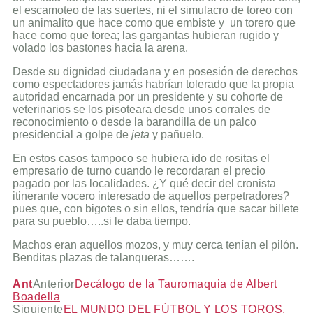
el escamoteo de las suertes, ni el simulacro de toreo con
un animalito que hace como que embiste y un torero que
hace como que torea; las gargantas hubieran rugido y
volado los bastones hacia la arena.
Desde su dignidad ciudadana y en posesión de derechos
como espectadores jamás habrían tolerado que la propia
autoridad encarnada por un presidente y su cohorte de
veterinarios se los pisoteara desde unos corrales de
reconocimiento o desde la barandilla de un palco
presidencial a golpe de
jeta
y pañuelo.
En estos casos tampoco se hubiera ido de rositas el
empresario de turno cuando le recordaran el precio
pagado por las localidades. ¿Y qué decir del cronista
itinerante vocero interesado de aquellos perpetradores?
pues que, con bigotes o sin ellos, tendría que sacar billete
para su pueblo…..si le daba tiempo.
Machos eran aquellos mozos, y muy cerca tenían el pilón.
Benditas plazas de talanqueras…….
Ant
Anterior
Decálogo de la Tauromaquia de Albert
Boadella
Siguiente
EL MUNDO DEL FÚTBOL Y LOS TOROS,