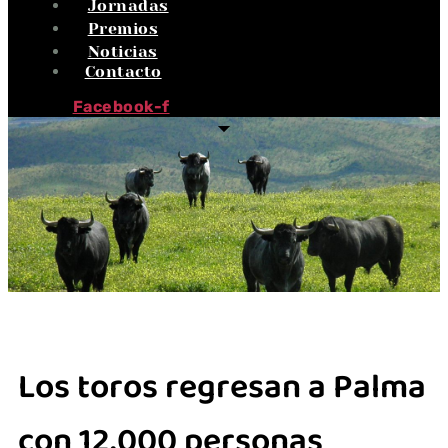
Jornadas
Premios
Noticias
Contacto
Facebook-f
Los toros regresan a Palma
con 12.000 personas