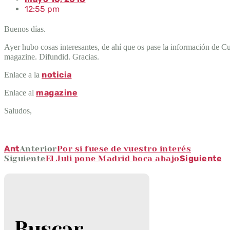
12:55 pm
Buenos
días.
Ayer hubo cosas interesantes, de ahí que os pase la información de Cul
magazine. Difundid. Gracias.
noticia
Enlace a la
magazine
Enlace al
Saludos,
Ant
Anterior
Por si fuese de vuestro interés
Siguiente
El Juli pone Madrid boca abajo
Siguiente
Buscar