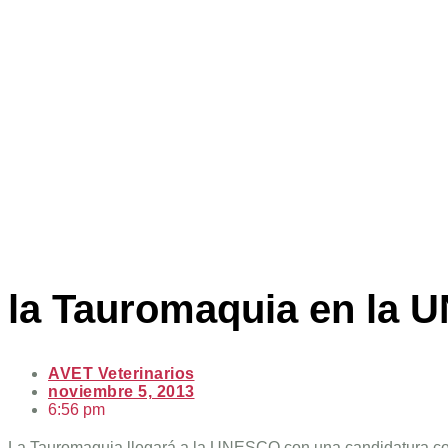
la Tauromaquia en la
AVET Veterinarios
noviembre 5, 2013
6:56 pm
La Tauromaquia llegará a la UNESCO con una candidatura co