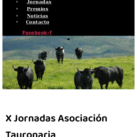
Jornadas
Premios
Noticias
Contacto
Facebook-f
X Jornadas Asociación
Tauronaria