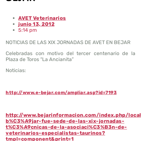
AVET Veterinarios
junio 13, 2012
5:14 pm
NOTICIAS DE LAS XIX JORNADAS DE AVET EN BEJAR
Celebradas con motivo del tercer centenario de la
Plaza de Toros “La Ancianita”
Noticias:
http://www.e-bejar.com/ampliar.asp?id=7193
http://www.bejarinformacion.com/index.php/loca
b%C3%A9jar-fue-sede-de-las-xix-jornadas-
t%C3%A9cnicas-de-la-asociaci%C3%B3n-de-
veterinarios-especialistas-taurinos?
tmpl=component&print=1