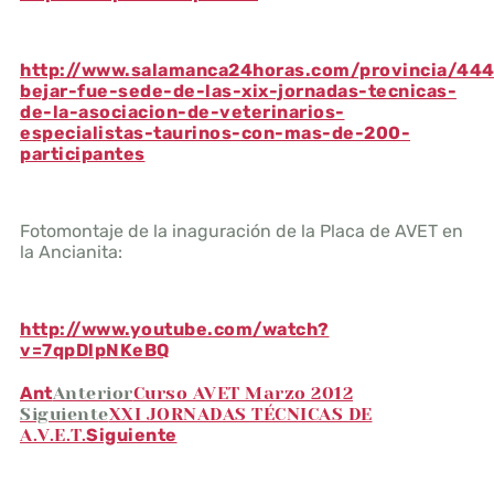
http://www.salamanca24horas.com/provincia/44
bejar-fue-sede-de-las-xix-jornadas-tecnicas-
de-la-asociacion-de-veterinarios-
especialistas-taurinos-con-mas-de-200-
participantes
Fotomontaje de la inaguración de la Placa de AVET en
la Ancianita:
http://www.youtube.com/watch?
v=7qpDlpNKeBQ
Ant
Anterior
Curso AVET Marzo 2012
Siguiente
XXI JORNADAS TÉCNICAS DE
A.V.E.T.
Siguiente